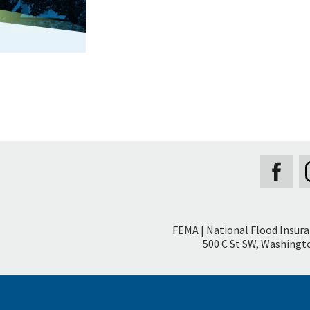
Secondary
FEMA | National Flood Insur
Footer
500 C St SW, Washingto