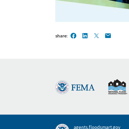
share
agents.floodsmart.gov