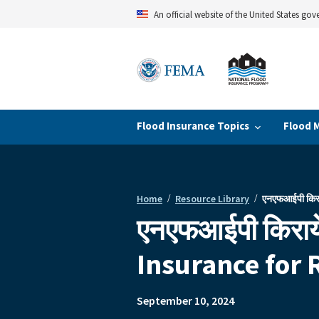
Skip
An official website of the United States go
to
main
content
Flood Insurance Topics
Flood 
Home
Resource Library
एनएफआईपी किराय
Breadcrumb
एनएफआईपी किरायेदा
Insurance for 
September 10, 2024