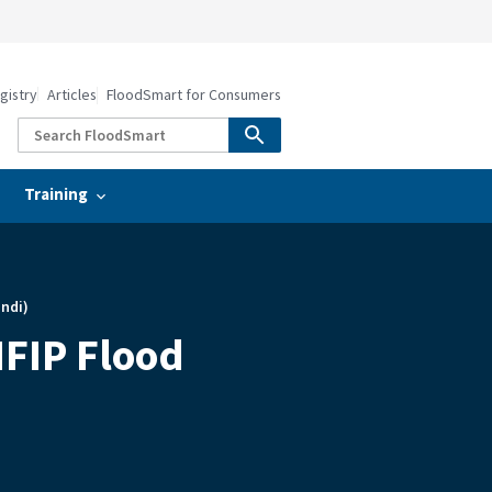
gistry
Articles
FloodSmart for Consumers
Training
indi)
 (NFIP Flood