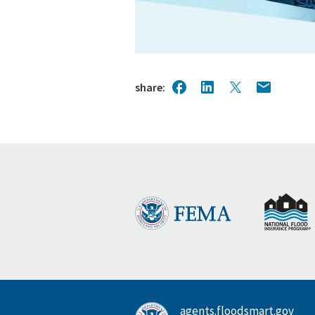
share
agents.floodsmart.gov