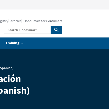
gistry
Articles
FloodSmart for Consumers
Training
 Spanish)
ación
Spanish)