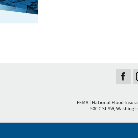
Secondary
FEMA | National Flood Insur
Footer
500 C St SW, Washingto