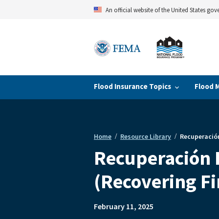
Skip
An official website of the United States go
to
main
content
Flood Insurance Topics
Flood 
Home
Resource Library
Recuperación
Breadcrumb
Recuperación 
(Recovering Fi
February 11, 2025