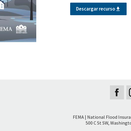
Descargar recurso
Secondary
FEMA | National Flood Insur
Footer
500 C St SW, Washingto