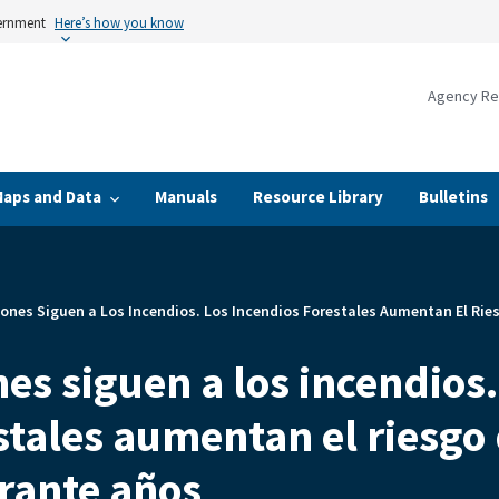
vernment
Here’s how you know
Agency Re
Maps and Data
Manuals
Resource Library
Bulletins
ones Siguen a Los Incendios. Los Incendios Forestales Aumentan El Ri
es siguen a los incendios.
stales aumentan el riesgo
rante años