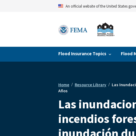
Skip
An official website of the United States go
to
main
content
Flood Insurance Topics
Flood 
Home
Resource Library
Las Inundaci
Breadcrumb
Años
Las inundacion
incendios fore
inundación du