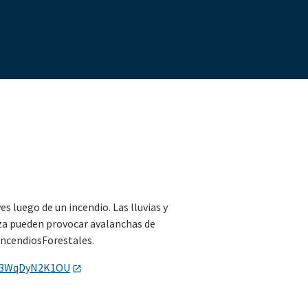
s luego de un incendio. Las lluvias y
za pueden provocar avalanchas de
IncendiosForestales.
e/3WqDyN2K1OU