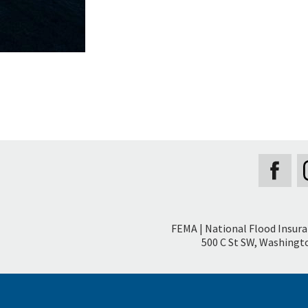
Secondary
FEMA | National Flood Insur
Footer
500 C St SW, Washingto