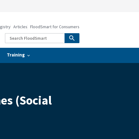
gistry
Articles
FloodSmart for Consumers
Training
)
es (Social