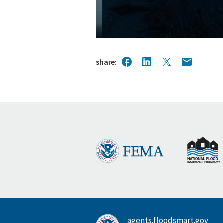
share
agents.floodsmart.gov